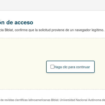
ión de acceso
ia Biblat, confirme que la solicitud proviene de un navegador legítimo.
Haga clic para continuar
de revistas científicas latinoamericanas Biblat. Universidad Nacional Autónoma d