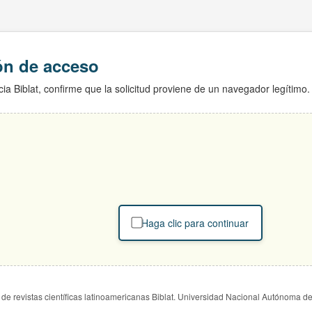
ión de acceso
ia Biblat, confirme que la solicitud proviene de un navegador legítimo.
Haga clic para continuar
de revistas científicas latinoamericanas Biblat. Universidad Nacional Autónoma d