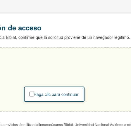
ión de acceso
ia Biblat, confirme que la solicitud proviene de un navegador legítimo.
Haga clic para continuar
de revistas científicas latinoamericanas Biblat. Universidad Nacional Autónoma d