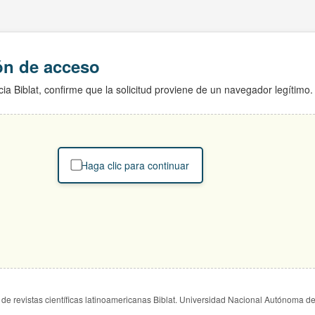
ión de acceso
ia Biblat, confirme que la solicitud proviene de un navegador legítimo.
Haga clic para continuar
de revistas científicas latinoamericanas Biblat. Universidad Nacional Autónoma d