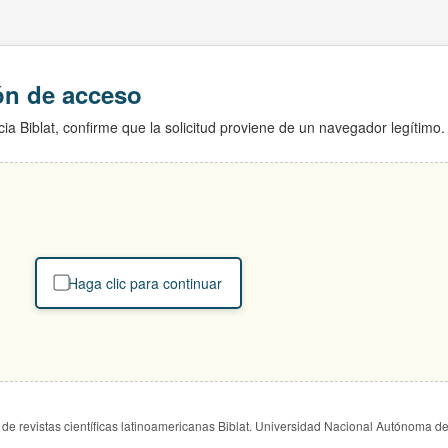
ión de acceso
ia Biblat, confirme que la solicitud proviene de un navegador legítimo.
Haga clic para continuar
de revistas científicas latinoamericanas Biblat. Universidad Nacional Autónoma d