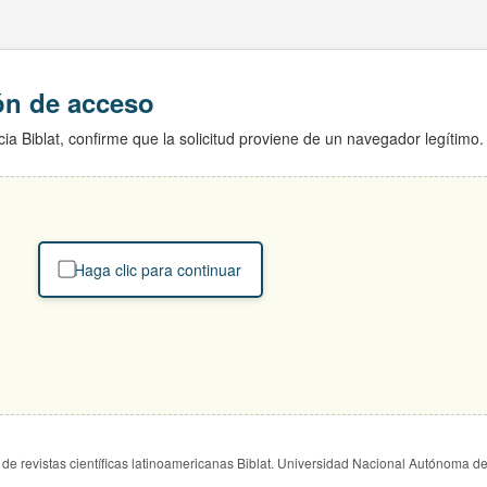
ión de acceso
ia Biblat, confirme que la solicitud proviene de un navegador legítimo.
Haga clic para continuar
de revistas científicas latinoamericanas Biblat. Universidad Nacional Autónoma d