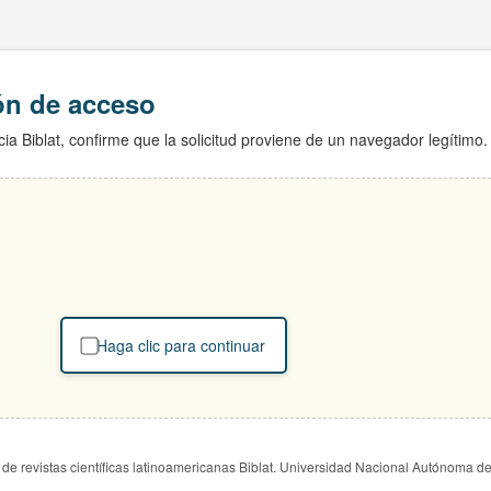
ión de acceso
ia Biblat, confirme que la solicitud proviene de un navegador legítimo.
Haga clic para continuar
de revistas científicas latinoamericanas Biblat. Universidad Nacional Autónoma d