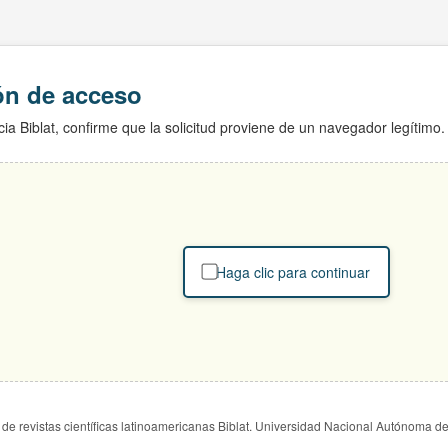
ión de acceso
ia Biblat, confirme que la solicitud proviene de un navegador legítimo.
Haga clic para continuar
de revistas científicas latinoamericanas Biblat. Universidad Nacional Autónoma d