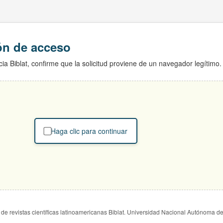
ión de acceso
ia Biblat, confirme que la solicitud proviene de un navegador legítimo.
Haga clic para continuar
de revistas científicas latinoamericanas Biblat. Universidad Nacional Autónoma d