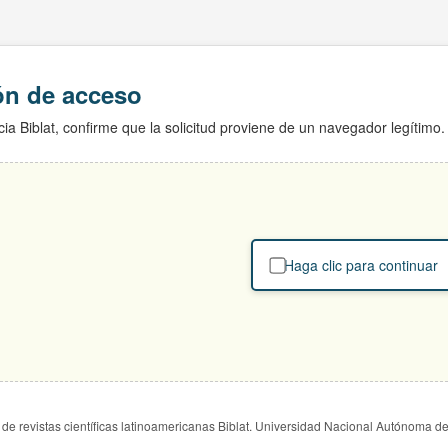
ión de acceso
ia Biblat, confirme que la solicitud proviene de un navegador legítimo.
Haga clic para continuar
de revistas científicas latinoamericanas Biblat. Universidad Nacional Autónoma d