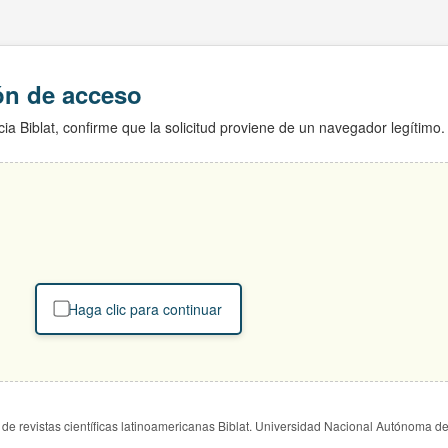
ión de acceso
ia Biblat, confirme que la solicitud proviene de un navegador legítimo.
Haga clic para continuar
de revistas científicas latinoamericanas Biblat. Universidad Nacional Autónoma d