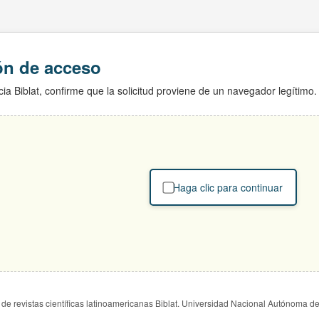
ión de acceso
ia Biblat, confirme que la solicitud proviene de un navegador legítimo.
Haga clic para continuar
de revistas científicas latinoamericanas Biblat. Universidad Nacional Autónoma d