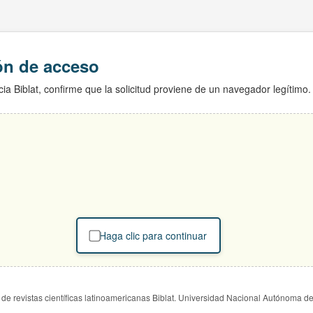
ión de acceso
ia Biblat, confirme que la solicitud proviene de un navegador legítimo.
Haga clic para continuar
de revistas científicas latinoamericanas Biblat. Universidad Nacional Autónoma d