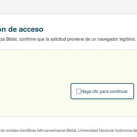
ión de acceso
ia Biblat, confirme que la solicitud proviene de un navegador legítimo.
Haga clic para continuar
de revistas científicas latinoamericanas Biblat. Universidad Nacional Autónoma d