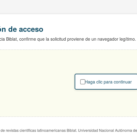
ión de acceso
ia Biblat, confirme que la solicitud proviene de un navegador legítimo.
Haga clic para continuar
de revistas científicas latinoamericanas Biblat. Universidad Nacional Autónoma d