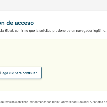
ión de acceso
ia Biblat, confirme que la solicitud proviene de un navegador legítimo.
Haga clic para continuar
de revistas científicas latinoamericanas Biblat. Universidad Nacional Autónoma d