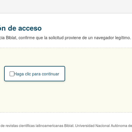
ión de acceso
ia Biblat, confirme que la solicitud proviene de un navegador legítimo.
Haga clic para continuar
de revistas científicas latinoamericanas Biblat. Universidad Nacional Autónoma d