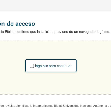
ión de acceso
ia Biblat, confirme que la solicitud proviene de un navegador legítimo.
Haga clic para continuar
de revistas científicas latinoamericanas Biblat. Universidad Nacional Autónoma d