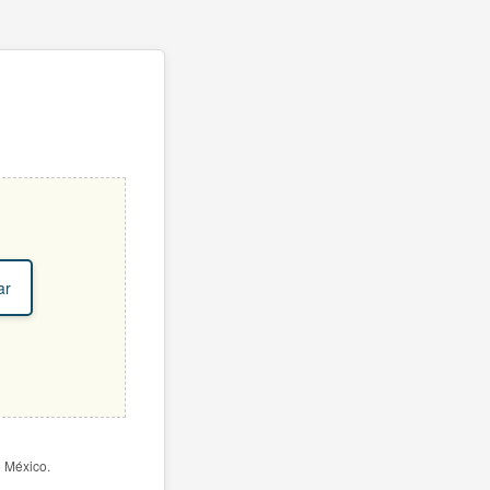
ar
e México.