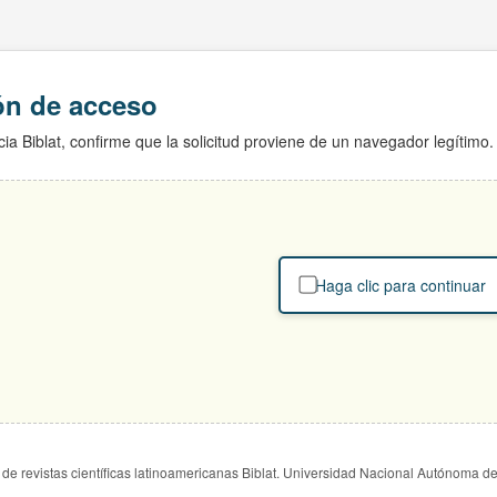
ión de acceso
ia Biblat, confirme que la solicitud proviene de un navegador legítimo.
Haga clic para continuar
de revistas científicas latinoamericanas Biblat. Universidad Nacional Autónoma d