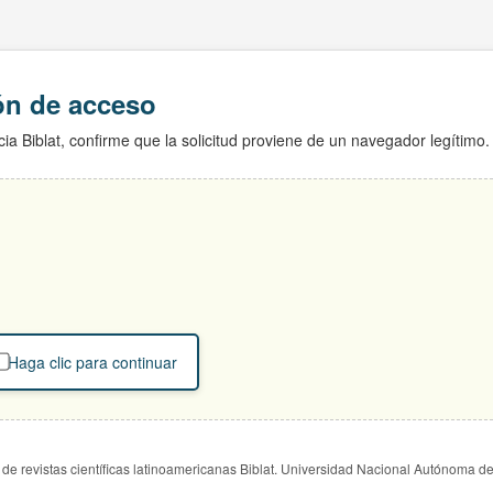
ión de acceso
ia Biblat, confirme que la solicitud proviene de un navegador legítimo.
Haga clic para continuar
de revistas científicas latinoamericanas Biblat. Universidad Nacional Autónoma d