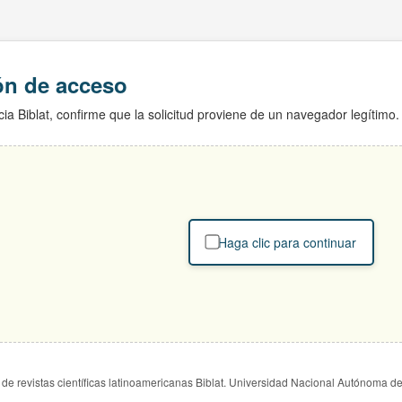
ión de acceso
ia Biblat, confirme que la solicitud proviene de un navegador legítimo.
Haga clic para continuar
de revistas científicas latinoamericanas Biblat. Universidad Nacional Autónoma d