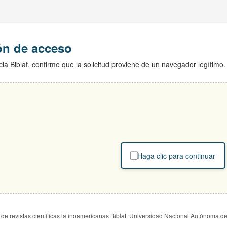
ión de acceso
ia Biblat, confirme que la solicitud proviene de un navegador legítimo.
Haga clic para continuar
de revistas científicas latinoamericanas Biblat. Universidad Nacional Autónoma d