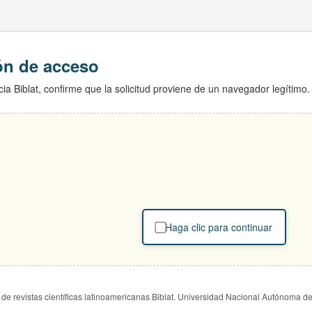
ión de acceso
ia Biblat, confirme que la solicitud proviene de un navegador legítimo.
Haga clic para continuar
de revistas científicas latinoamericanas Biblat. Universidad Nacional Autónoma d