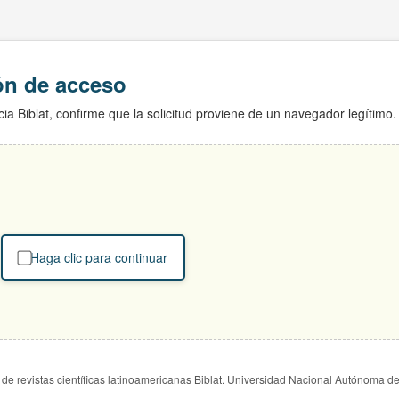
ión de acceso
ia Biblat, confirme que la solicitud proviene de un navegador legítimo.
Haga clic para continuar
de revistas científicas latinoamericanas Biblat. Universidad Nacional Autónoma d