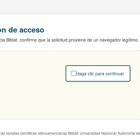
ión de acceso
ia Biblat, confirme que la solicitud proviene de un navegador legítimo.
Haga clic para continuar
de revistas científicas latinoamericanas Biblat. Universidad Nacional Autónoma d