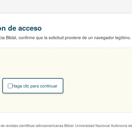
ión de acceso
ia Biblat, confirme que la solicitud proviene de un navegador legítimo.
Haga clic para continuar
de revistas científicas latinoamericanas Biblat. Universidad Nacional Autónoma d