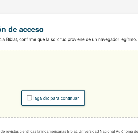
ión de acceso
ia Biblat, confirme que la solicitud proviene de un navegador legítimo.
Haga clic para continuar
de revistas científicas latinoamericanas Biblat. Universidad Nacional Autónoma d