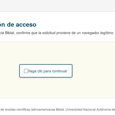
ión de acceso
ia Biblat, confirme que la solicitud proviene de un navegador legítimo.
Haga clic para continuar
de revistas científicas latinoamericanas Biblat. Universidad Nacional Autónoma d