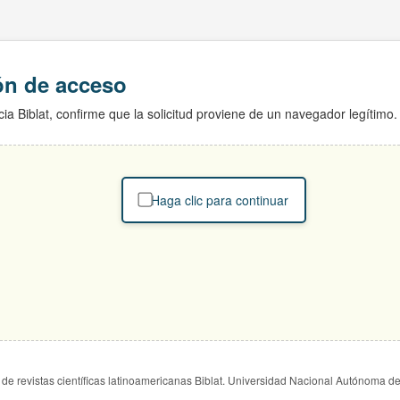
ión de acceso
ia Biblat, confirme que la solicitud proviene de un navegador legítimo.
Haga clic para continuar
de revistas científicas latinoamericanas Biblat. Universidad Nacional Autónoma d