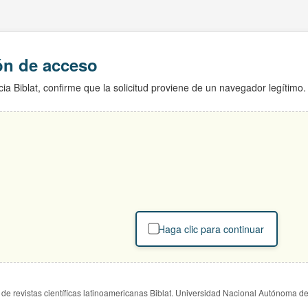
ión de acceso
ia Biblat, confirme que la solicitud proviene de un navegador legítimo.
Haga clic para continuar
de revistas científicas latinoamericanas Biblat. Universidad Nacional Autónoma d