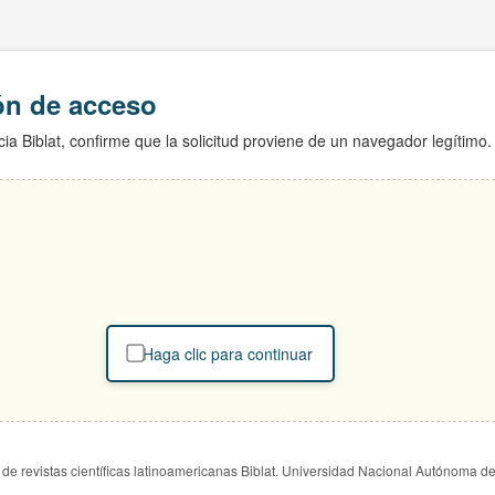
ión de acceso
ia Biblat, confirme que la solicitud proviene de un navegador legítimo.
Haga clic para continuar
de revistas científicas latinoamericanas Biblat. Universidad Nacional Autónoma d