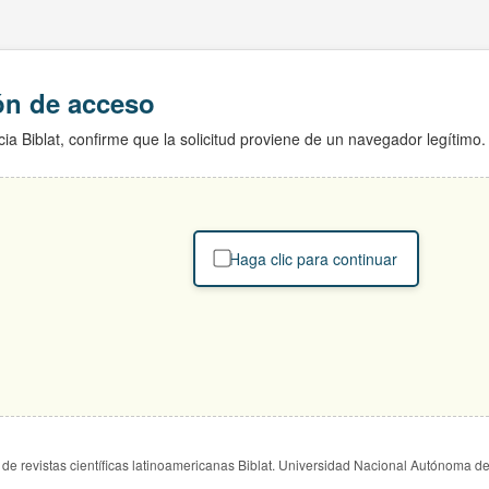
ión de acceso
ia Biblat, confirme que la solicitud proviene de un navegador legítimo.
Haga clic para continuar
de revistas científicas latinoamericanas Biblat. Universidad Nacional Autónoma d