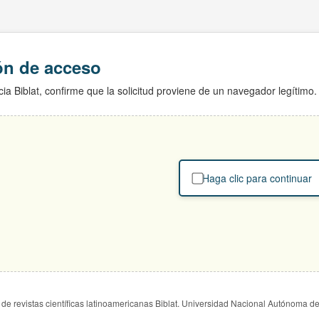
ión de acceso
ia Biblat, confirme que la solicitud proviene de un navegador legítimo.
Haga clic para continuar
de revistas científicas latinoamericanas Biblat. Universidad Nacional Autónoma d