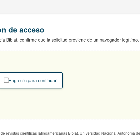
ión de acceso
ia Biblat, confirme que la solicitud proviene de un navegador legítimo.
Haga clic para continuar
de revistas científicas latinoamericanas Biblat. Universidad Nacional Autónoma d