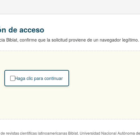
ión de acceso
ia Biblat, confirme que la solicitud proviene de un navegador legítimo.
Haga clic para continuar
de revistas científicas latinoamericanas Biblat. Universidad Nacional Autónoma d