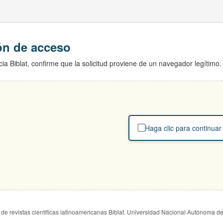
ión de acceso
ia Biblat, confirme que la solicitud proviene de un navegador legítimo.
Haga clic para continuar
de revistas científicas latinoamericanas Biblat. Universidad Nacional Autónoma d