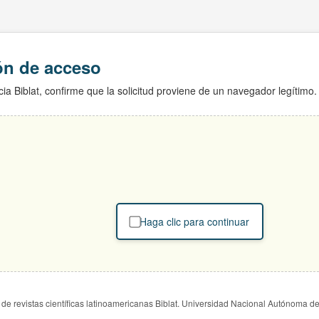
ión de acceso
ia Biblat, confirme que la solicitud proviene de un navegador legítimo.
Haga clic para continuar
de revistas científicas latinoamericanas Biblat. Universidad Nacional Autónoma d