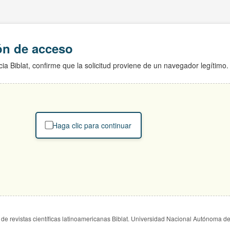
ión de acceso
ia Biblat, confirme que la solicitud proviene de un navegador legítimo.
Haga clic para continuar
de revistas científicas latinoamericanas Biblat. Universidad Nacional Autónoma d