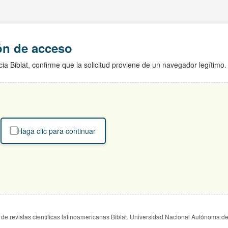
ión de acceso
ia Biblat, confirme que la solicitud proviene de un navegador legítimo.
Haga clic para continuar
de revistas científicas latinoamericanas Biblat. Universidad Nacional Autónoma d