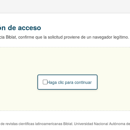
ión de acceso
ia Biblat, confirme que la solicitud proviene de un navegador legítimo.
Haga clic para continuar
de revistas científicas latinoamericanas Biblat. Universidad Nacional Autónoma d