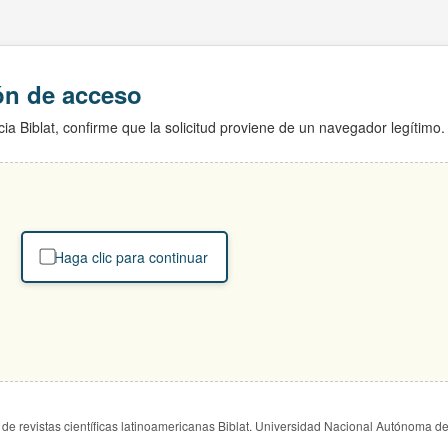
ión de acceso
ia Biblat, confirme que la solicitud proviene de un navegador legítimo.
Haga clic para continuar
de revistas científicas latinoamericanas Biblat. Universidad Nacional Autónoma d