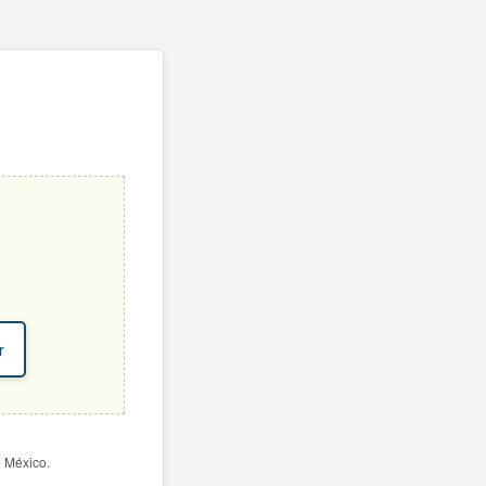
r
e México.