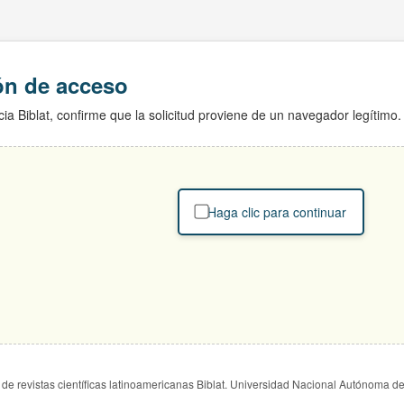
ión de acceso
ia Biblat, confirme que la solicitud proviene de un navegador legítimo.
Haga clic para continuar
de revistas científicas latinoamericanas Biblat. Universidad Nacional Autónoma d