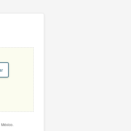
ar
e México.