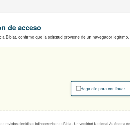
ión de acceso
ia Biblat, confirme que la solicitud proviene de un navegador legítimo.
Haga clic para continuar
de revistas científicas latinoamericanas Biblat. Universidad Nacional Autónoma d