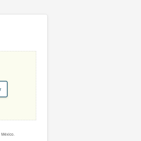
r
e México.