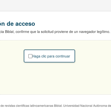
ión de acceso
ia Biblat, confirme que la solicitud proviene de un navegador legítimo.
Haga clic para continuar
de revistas científicas latinoamericanas Biblat. Universidad Nacional Autónoma d