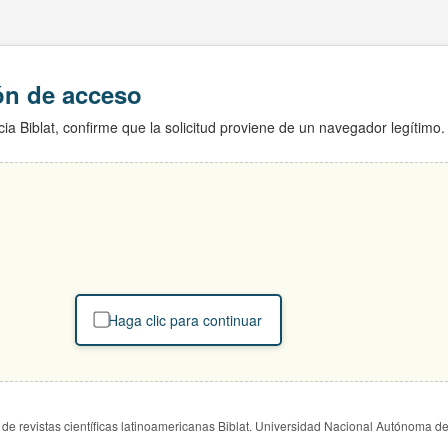
ión de acceso
ia Biblat, confirme que la solicitud proviene de un navegador legítimo.
Haga clic para continuar
de revistas científicas latinoamericanas Biblat. Universidad Nacional Autónoma d