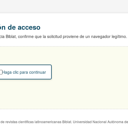
ión de acceso
ia Biblat, confirme que la solicitud proviene de un navegador legítimo.
Haga clic para continuar
de revistas científicas latinoamericanas Biblat. Universidad Nacional Autónoma d